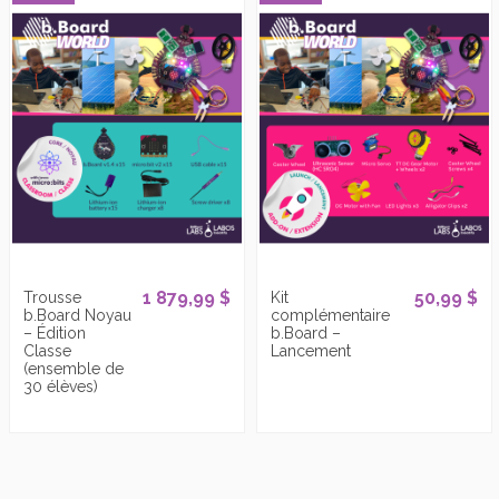
1 879,99 $
50,99 $
Trousse
Kit
b.Board Noyau
complémentaire
– Édition
b.Board –
Classe
Lancement
(ensemble de
30 élèves)