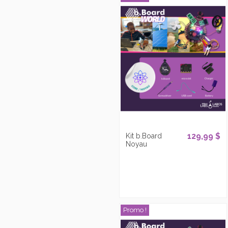
129,99 $
Kit b.Board
Noyau
Promo !