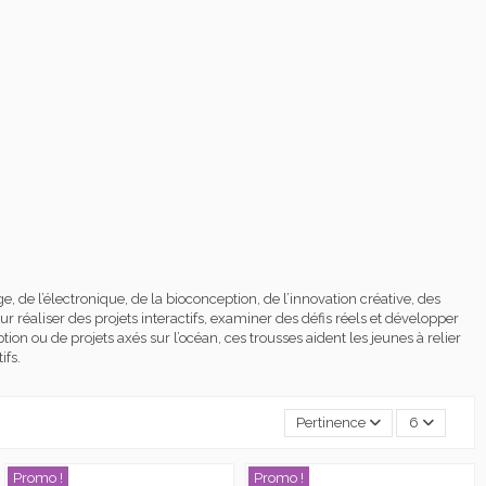
, de l’électronique, de la bioconception, de l’innovation créative, des
 réaliser des projets interactifs, examiner des défis réels et développer
ion ou de projets axés sur l’océan, ces trousses aident les jeunes à relier
ifs.
Pertinence
6
Promo !
Promo !