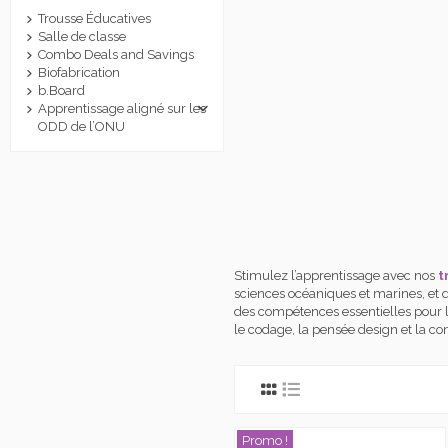
Trousse Éducatives
Salle de classe
Combo Deals and Savings
Biofabrication
b.Board
Apprentissage aligné sur les
ODD de l’ONU
Stimulez l’apprentissage avec nos
t
sciences océaniques et marines, et d
des compétences essentielles pour l’a
le codage, la pensée design et la c
Promo !