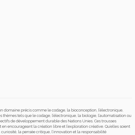
un domaine précis comme le codage, la bioconception, l’électronique,
 thèmes tels que le codage, l’électronique, la biologie, l’automatisation ou
jectifs de développement durable des Nations Unies. Ces trousses
en encourageant la création libre et l’exploration créative. Qu’elles soient
riosité, la pensée critique, l’innovation et la responsabilité